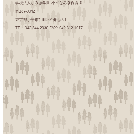
学校法人なみき学園 小平なみき保育園
〒187-0042
東京都小平市仲町304番地の1
TEL: 042-344-2030 FAX: 042-312-1017