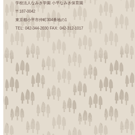
学校法人なみき学園 小平なみき保育園
〒187-0042
東京都小平市仲町304番地の1
TEL: 042-344-2030 FAX: 042-312-1017