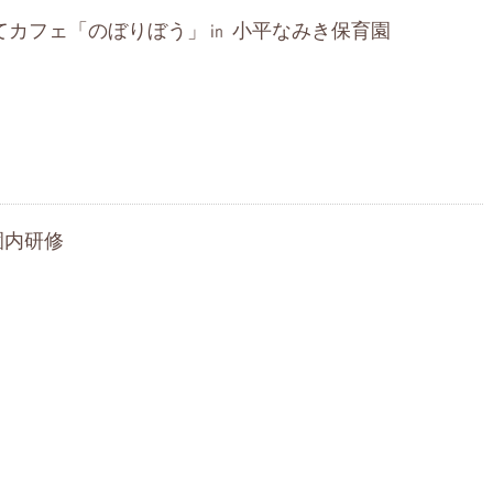
育てカフェ「のぼりぼう」㏌ 小平なみき保育園
園内研修