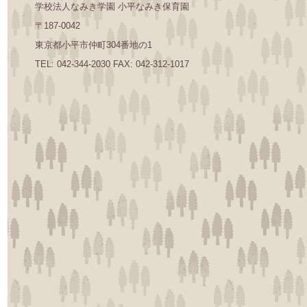
学校法人なみき学園 小平なみき保育園
〒187-0042
東京都小平市仲町304番地の1
TEL: 042-344-2030 FAX: 042-312-1017