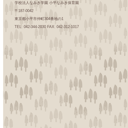
学校法人なみき学園 小平なみき保育園
〒187-0042
東京都小平市仲町304番地の1
TEL: 042-344-2030 FAX: 042-312-1017