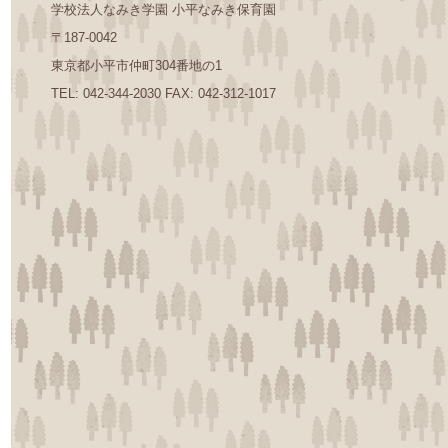
学校法人なみき学園 小平なみき保育園
〒187-0042
東京都小平市仲町304番地の1
TEL: 042-344-2030 FAX: 042-312-1017