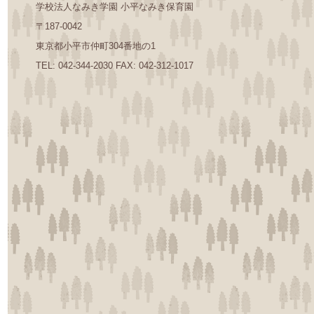
学校法人なみき学園 小平なみき保育園
〒187-0042
東京都小平市仲町304番地の1
TEL: 042-344-2030 FAX: 042-312-1017