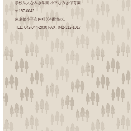
学校法人なみき学園 小平なみき保育園
〒187-0042
東京都小平市仲町304番地の1
TEL: 042-344-2030 FAX: 042-312-1017