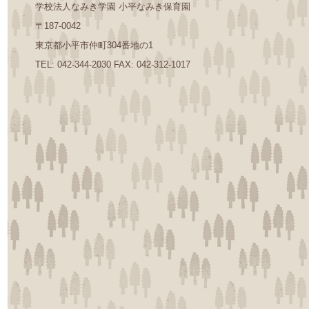
学校法人なみき学園 小平なみき保育園
〒187-0042
東京都小平市仲町304番地の1
TEL: 042-344-2030 FAX: 042-312-1017