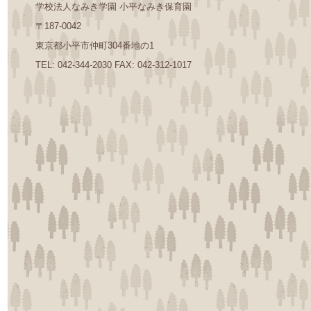
学校法人なみき学園 小平なみき保育園
〒187-0042
東京都小平市仲町304番地の1
TEL: 042-344-2030 FAX: 042-312-1017