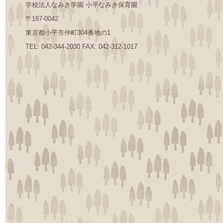
学校法人なみき学園 小平なみき保育園
〒187-0042
東京都小平市仲町304番地の1
TEL: 042-344-2030 FAX: 042-312-1017