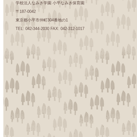
学校法人なみき学園 小平なみき保育園
〒187-0042
東京都小平市仲町304番地の1
TEL: 042-344-2030 FAX: 042-312-1017