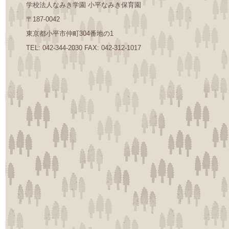
学校法人なみき学園 小平なみき保育園
〒187-0042
東京都小平市仲町304番地の1
TEL: 042-344-2030 FAX: 042-312-1017