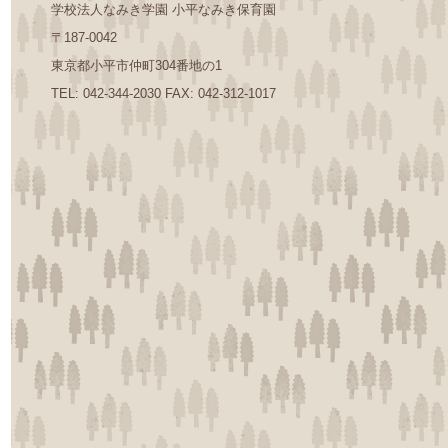
学校法人なみき学園 小平なみき保育園
〒187-0042
東京都小平市仲町304番地の1
TEL: 042-344-2030 FAX: 042-312-1017