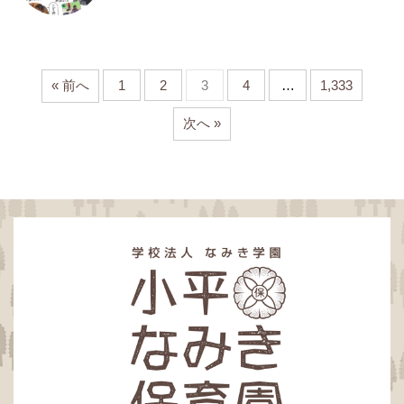
« 前へ
1
2
3
4
…
1,333
次へ »