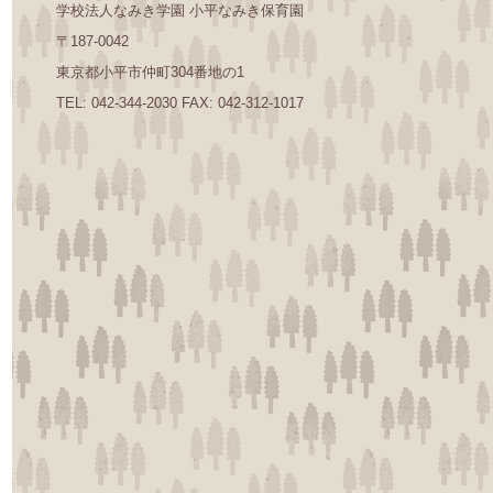
学校法人なみき学園 小平なみき保育園
〒187-0042
東京都小平市仲町304番地の1
TEL: 042-344-2030 FAX: 042-312-1017